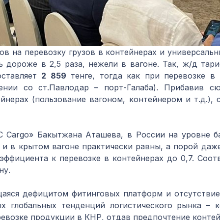
ов на перевозку грузов в контейнерах и универсальн
ь дороже в 2,5 раза, нежели в вагоне. Так, ж/д тар
ставляет
2 859
тенге, тогда как при перевозке в 
нии со ст.Павлодар – порт-Галаба)
.
Прибавив сю
йнерах (пользование вагоном, контейнером и т.д.), 
 Cargo» Бакытжана Аташева, в России на уровне б
 и в крытом вагоне практически равны, а порой даж
ффициента к перевозке в контейнерах до 0,7. Соотв
ну.
аяся дефицитом фитинговых платформ и отсутствие
ых глобальных тенденций логистического рынка – к
ревозке продукции в КНР, отдав предпочтение конте