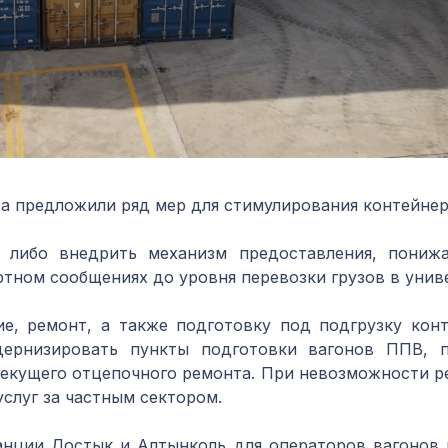
са предложили ряд мер для стимулирования контейнер
 либо внедрить механизм предоставления, пониж
ртном сообщениях до уровня перевозки грузов в уни
е, ремонт, а также подготовку под подгрузку конт
одернизировать пункты подготовки вагонов ППВ,
текущего отцепочного ремонта. При невозможности ре
слуг за частным сектором.
анции Достык и Алтынколь для операторов вагонов 