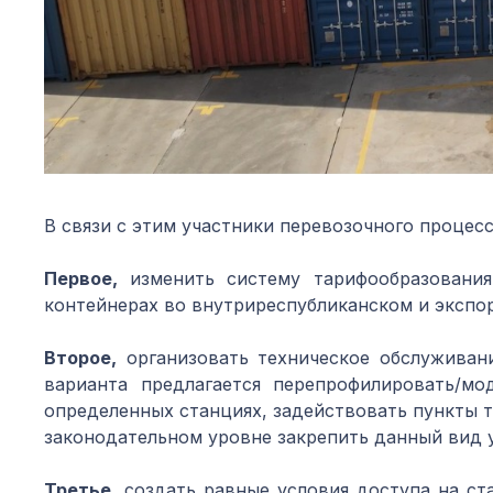
В связи с этим участники перевозочного процес
Первое,
изменить систему тарифообразования
контейнерах во внутриреспубликанском и экспо
Второе,
организовать техническое обслуживани
варианта предлагается перепрофилировать/м
определенных станциях, задействовать пункты 
законодательном уровне закрепить данный вид у
Третье,
создать равные условия доступа на ст