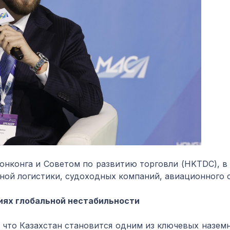
онконга и Советом по развитию торговли (HKTDC), в
ной логистики, судоходных компаний, авиационного с
ия
х глобаль
ной нестабильности
 что Казахстан становится одним из ключевых назем