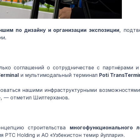
чшим по дизайну и организации экспозиции
, подт
ии.
олько соглашений о сотрудничестве с партнёрами 
erminal
и мультимодальный терминал
Poti TransTermi
зоваться нашими инфраструктурными возможностями 
, — отметил Шилтерханов.
онцепцию строительства
многофункционального ло
 PTC Holding и АО «Узбекистон темир йуллари».