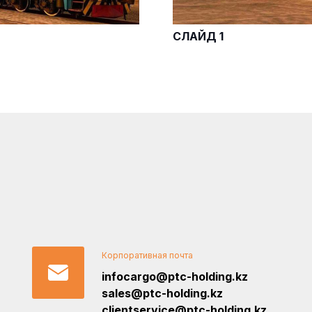
СЛАЙД 1
Корпоративная почта
infocargo@ptc-holding.kz
sales@ptc-holding.kz
clientservice@ptc-holding.kz